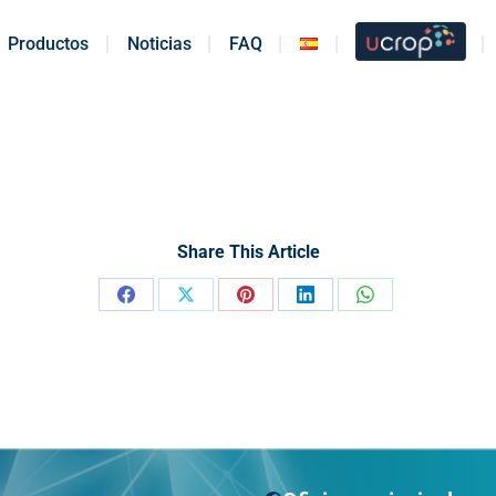
Productos
Productos
Noticias
Noticias
FAQ
FAQ
Share This Article