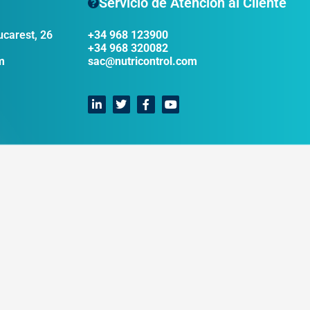
Servicio de Atención al Cliente
ucarest, 26
+34 968 123900
+34 968 320082
m
sac@nutricontrol.com