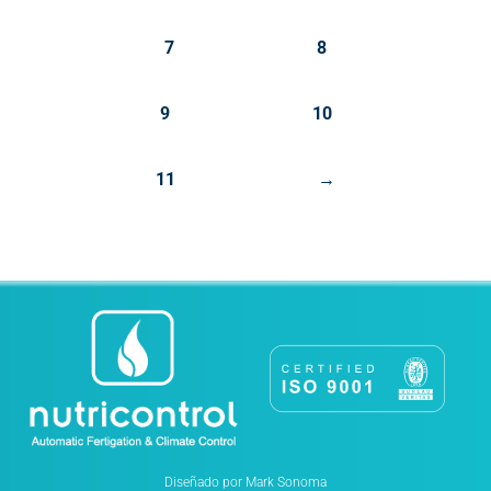
7
8
9
10
11
→
Diseñado por Mark Sonoma